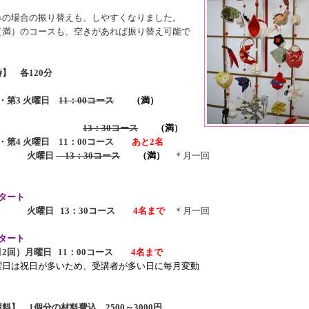
みの場合の振り替えも、しやすくなりました。
（満）のコースも、空きがあれば振り替え可能で
】 各120分
1・第3 火曜日
11：00コース
（
満）
13：30コース
（
満）
2・第4 火曜日
11：00コース
あと2名
2 火曜日
13：30コース
（
満）
＊月
一回
タート
4 火曜日
13：30コース
4名まで
＊月
一回
タート
月2回）月曜日
11：00コース
4名まで
曜日は祝日が多いため、受講者が多
い日に毎月変動
料】 1個分の材料費込 2500～3000円