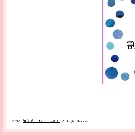
©2026
和心 菊 ・ わごころ きく
. All Rights Reserved.