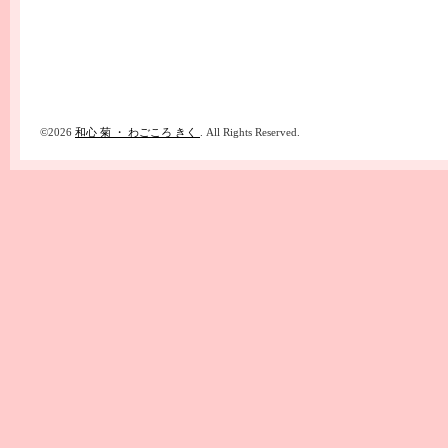
©2026
和心 菊 ・ わごころ きく
. All Rights Reserved.