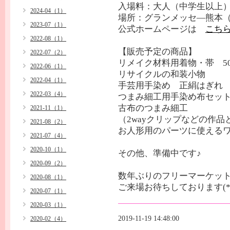
入場料：大人（中学生以上）
2024-04（1）
場所：グランメッセ―熊本
2023-07（1）
公式ホームページは
こち
2022-08（1）
【販売予定の商品】
2022-07（2）
リメイク材料用着物・帯 5
2022-06（1）
リサイクルの和装小物
2022-04（1）
手芸用手染め 正絹はぎれ
2022-03（4）
つまみ細工用手染め布セッ
古布のつまみ細工
2021-11（1）
（2wayクリップなどの作品
2021-08（2）
お人形用のパーツに使える
2021-07（4）
2020-10（1）
その他、準備中です♪
2020-09（2）
数年ぶりのフリーマーケッ
2020-08（1）
ご来場お待ちしております(*^
2020-07（1）
2020-03（1）
2019-11-19 14:48:00
2020-02（4）