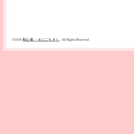
©2026
和心 菊 ・ わごころ きく
. All Rights Reserved.