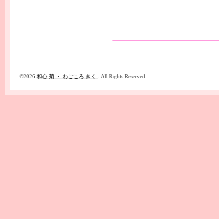
©2026
和心 菊 ・ わごころ きく
. All Rights Reserved.