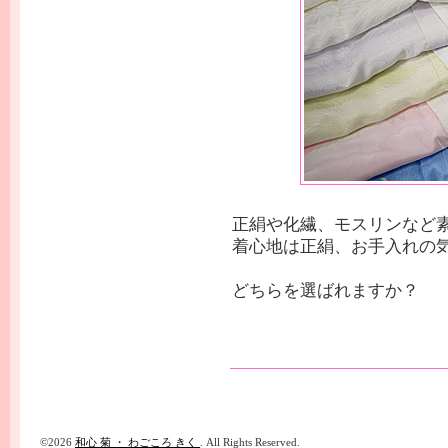
正絹や化繊、モスリンなど
着心地は正絹、お手入れの
どちらを選ばれますか？
©2026
和心 菊 ・ わごころ きく
. All Rights Reserved.