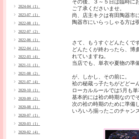
その後、３～５日は臨時に
2024-04（1）
ご了承くださいませ。
尚、店主キクは有田陶器市
2023-07（1）
陶器市にいらっしゃる方は
2022-08（1）
2022-07（2）
2022-06（1）
さて、もうすぐどんたくで
2022-04（1）
どんたくが終わったら、博
れていますね。
2022-03（4）
当店でも、単衣や夏物の準
2021-11（1）
2021-08（2）
が、しかし、その前に。
2021-07（4）
袷の秘蔵っ子たちがどどー
ローカルルールでは5月も単
2020-10（1）
基本的には袷の時期なので
2020-09（2）
次の袷の時期のために準備
2020-08（1）
いろいろ揃ったこのチャン
2020-07（1）
2020-03（1）
2020-02（4）