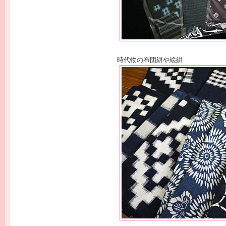
時代物の布団絣や絵絣