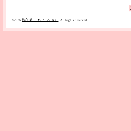
©2026
和心 菊 ・ わごころ きく
. All Rights Reserved.