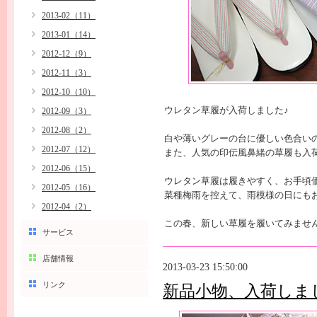
2013-02（11）
2013-01（14）
2012-12（9）
2012-11（3）
2012-10（10）
ウレタン草履が入荷しました♪
2012-09（3）
2012-08（2）
白や薄いグレーの台に優しい色合い
2012-07（12）
また、人気の印伝風鼻緒の草履も入
2012-06（15）
ウレタン草履は履きやすく、お手頃
2012-05（16）
菜種梅雨を控えて、雨模様の日にも
2012-04（2）
この春、新しい草履を履いてみません
サービス
店舗情報
2013-03-23 15:50:00
リンク
新品小物、入荷しま