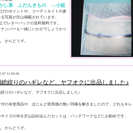
かし系 ふだんきもの ―小紋
選びのポイントや、コーディネイトの参
なる写真が沢山掲載されています。
以上でレターパックの送料無料です。
クナンバーも一緒にいかがでしょうか☆
ら
からどうぞ。
2-07 12:00:00
絹総絞りのハギレなど、ヤフオクに出品しました♪
総絞りのハギレなど、ヤフオクに出品しました♪
け付の未使用品や、ほとんど使用感の無い羽織を解きましたので、どれもキレ
いサイズの布を沢山詰め込んだセットは、パッチワークなどにお勧めです。
ら
からどうぞ。