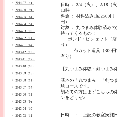
2014-07（4）
日時 ： 2/4（火）、2/18（
13時
2014-06（9）
料金 ： 材料込み1回2500円
2014-05（8）
円）
2014-04（5）
対象 ： 丸つまみ体験済みの
2014-03（10）
持ってくるもの ：
2014-02（11）
ボンド・ピンセット（店
り）
2014-01（6）
布カット道具（300円
2013-12（13）
有り）
2013-11（17）
2013-10（18）
【丸つまみ体験・剣つまみ
2013-09（15）
基本の「丸つまみ」「剣つ
2013-08（11）
験コースです。
2013-07（14）
初めての方はまずこちらの
2013-06（11）
ンをどうぞ♪
2013-05（9）
2013-04（10）
日時 ： 上記の教室実施
2013-03（11）