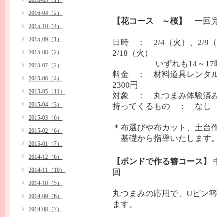
2016-05（1）
2016-04（2）
【花コース ～桜】
一回
2015-10（4）
2015-09（1）
日時 ： 2/4（火）、2/9
2/18（火）
2015-08（2）
いずれも14～17
2015-07（2）
料金 ： 材料道具レン
2015-06（4）
2300円
2015-05（11）
対象 ： 丸つまみ体験済
2015-04（3）
持ってくるもの ： なし
2015-03（6）
＊布選びや布カット、土台
2015-02（6）
基礎から指導いたします
2015-01（7）
2014-12（6）
【ボンドで作る簪コース】
2014-11（10）
回
2014-10（5）
丸つまみの応用で、Uピン
2014-09（6）
ます。
2014-08（7）