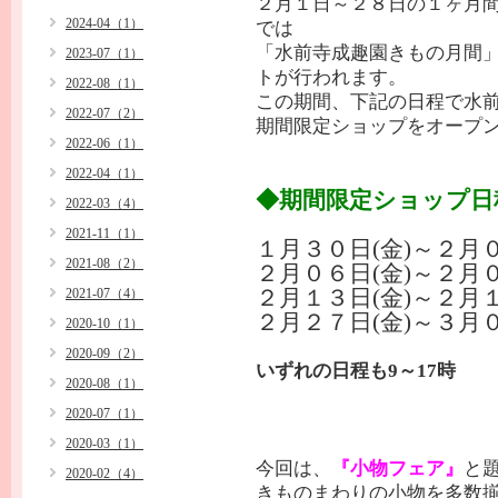
２月１日～２８日の１ヶ月
2024-04（1）
では
「水前寺成趣園きもの月間
2023-07（1）
トが行われます。
2022-08（1）
この期間、下記の日程で水
2022-07（2）
期間限定ショップをオープ
2022-06（1）
2022-04（1）
◆期間限定ショップ日
2022-03（4）
2021-11（1）
１月３０日(金)～２月０
2021-08（2）
２月０６日(金)～２月０
2021-07（4）
２月１３日(金)～２月１
２月２７日(金)～３月０
2020-10（1）
2020-09（2）
いずれの日程も9～17時
2020-08（1）
2020-07（1）
2020-03（1）
今回は、
『小物フェア』
と
2020-02（4）
きものまわりの小物を多数