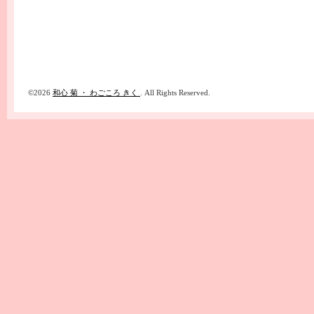
©2026
和心 菊 ・ わごころ きく
. All Rights Reserved.