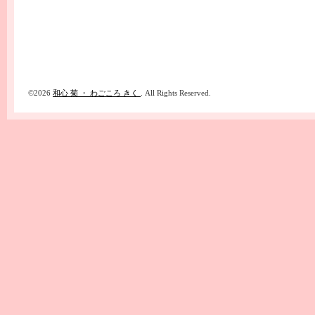
©2026
和心 菊 ・ わごころ きく
. All Rights Reserved.