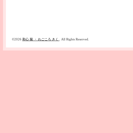
©2026
和心 菊 ・ わごころ きく
. All Rights Reserved.