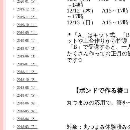
2020-01（5）
～
14
時
2019-12（2）
12/12
（木）
A15
～
17
～
17
時
2019-11（2）
12/15
（日）
A15
～
17
時
2019-10（1）
2019-09（1）
＊「
A
」はキット式、「
B
ットや土台作りから指導
2019-08（1）
「
B
」で受講すると、一
2019-07（3）
たくさん作ってお正月の
2019-06（3）
です✩
2019-01（2）
2018-11（2）
2018-10（2）
2018-08（1）
【ボンドで作る簪
2018-07（5）
丸つまみの応用で、簪を
2018-06（6）
2018-05（6）
2018-04（2）
対象：丸つまみ体験済み
2018-03（7）