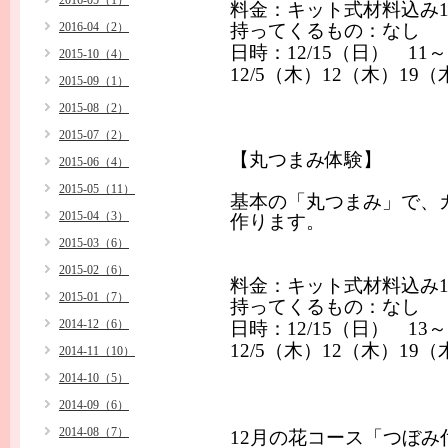
2016-05（1）
料金：キット式材料込み
2016-04（2）
持ってくるもの：なし
日時：
12/15
（日）
11
～
2015-10（4）
12/5
（木）
12
（木）
19
（
2015-09（1）
2015-08（2）
2015-07（2）
【丸つまみ体験】
2015-06（4）
2015-05（11）
基本の「丸つまみ」で、
2015-04（3）
作ります。
2015-03（6）
2015-02（6）
料金：キット式材料込み
2015-01（7）
持ってくるもの：なし
2014-12（6）
日時：
12/15
（日）
13
～
12/5
（木）
12
（木）
19
（
2014-11（10）
2014-10（5）
2014-09（6）
2014-08（7）
12
月の花コース「つぼみ