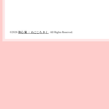
©2026
和心 菊 ・ わごころ きく
. All Rights Reserved.