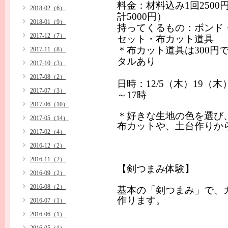
料金：材料込み
1
回
2500
2018-02（6）
計
5000
円）
2018-01（9）
持ってくるもの：ボンド
2017-12（7）
セット・布カット道具
＊布カット道具は
300
円
2017-11（8）
タルあり
2017-10（3）
2017-08（2）
日時：
12/5
（木）
19
（
2017-07（3）
～
17
時
2017-06（10）
＊好きな生地の色を選び
2017-05（14）
布カットや、土台作りか
2017-02（4）
2016-12（2）
2016-11（2）
【剣つまみ体験】
2016-09（2）
2016-08（2）
基本の「剣つまみ」で、
作ります。
2016-07（1）
2016-06（1）