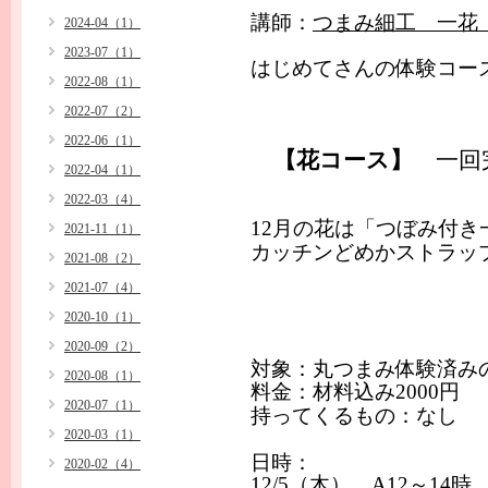
講師：
つまみ細工 一花 
2024-04（1）
2023-07（1）
はじめてさんの体験コー
2022-08（1）
2022-07（2）
2022-06（1）
【花コース】
一回
2022-04（1）
2022-03（4）
12
月の花は「つぼみ付き
2021-11（1）
カッチンどめかストラッ
2021-08（2）
2021-07（4）
2020-10（1）
2020-09（2）
対象：丸つまみ体験済み
2020-08（1）
料金：材料込み
2000
円
2020-07（1）
持ってくるもの：なし
2020-03（1）
日時：
2020-02（4）
12/5
（木）
A12
～
14