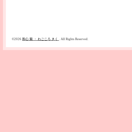
©2026
和心 菊 ・ わごころ きく
. All Rights Reserved.