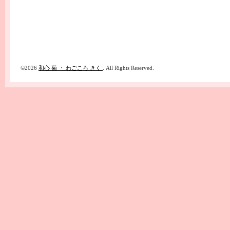
©2026
和心 菊 ・ わごころ きく
. All Rights Reserved.