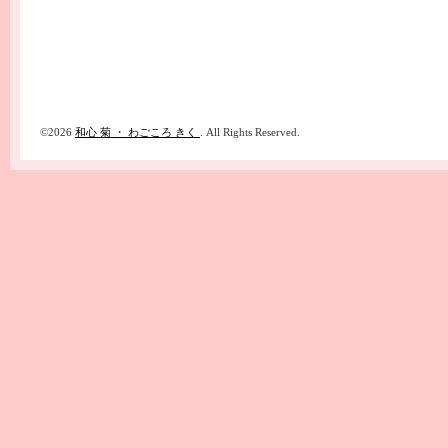
©2026
和心 菊 ・ わごころ きく
. All Rights Reserved.