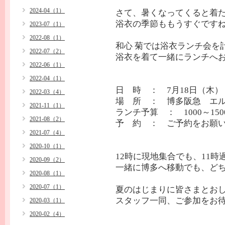
2024-04（1）
さて、暑くなってくると着
浴衣の季節ももうすぐですね
2023-07（1）
2022-08（1）
和心 菊では浴衣ランチ会を
2022-07（2）
浴衣を着て一緒にランチへお
2022-06（1）
2022-04（1）
日 時 ： 7月18日（木）
2022-03（4）
場 所 ： 博多阪急 エ
2021-11（1）
ランチ予算 ： 1000～1
2021-08（2）
予 約 ： ご予約をお願いしま
2021-07（4）
2020-10（1）
12時に現地集合でも、11
2020-09（2）
一緒に博多へ移動でも、ど
2020-08（1）
2020-07（1）
夏のはじまりに皆さまとお
スタッフ一同、ご参加をお
2020-03（1）
2020-02（4）