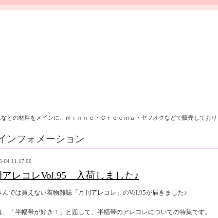
れなどの材料をメインに、ｍｉｎｎｅ・Ｃｒｅｅｍａ・ヤフオクなどで販売しており
インフォメーション
6-04 11:17:00
アレコレVol.95 入荷しました♪
さんでは買えない着物雑誌「月刊アレコレ」のVol.95が届きました♪
は、「半幅帯が好き！」と題して、半幅帯のアレコレについての特集です。