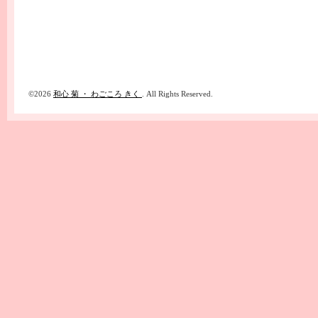
©2026
和心 菊 ・ わごころ きく
. All Rights Reserved.