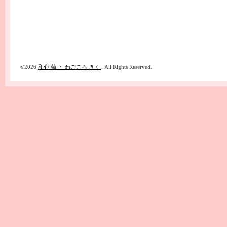
©2026
和心 菊 ・ わごころ きく
. All Rights Reserved.