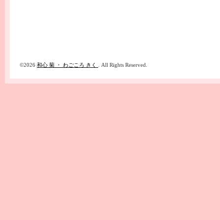
©2026
和心 菊 ・ わごころ きく
. All Rights Reserved.