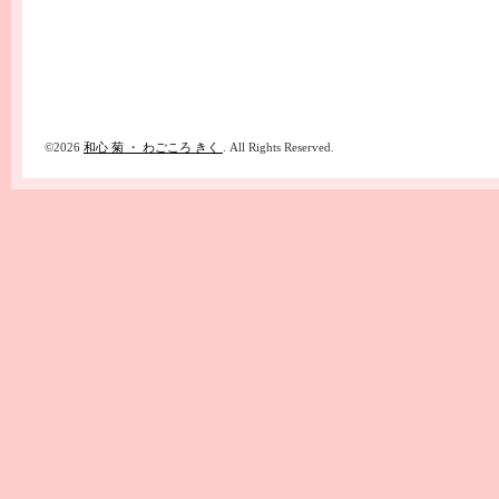
©2026
和心 菊 ・ わごころ きく
. All Rights Reserved.