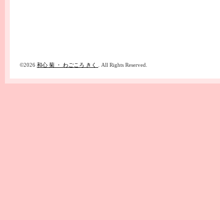
©2026
和心 菊 ・ わごころ きく
. All Rights Reserved.