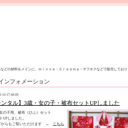
れなどの材料をメインに、ｍｉｎｎｅ・Ｃｒｅｅｍａ・ヤフオクなどで販売しており
インフォメーション
0-14 17:48:00
レンタル】3歳・女の子・被布セットUPしました
の女の子用、被布（ひふ）セット
トUPしました。
グからもご覧いただけます →
こちら