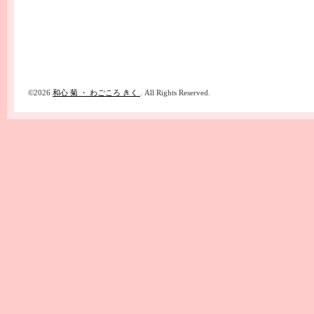
©2026
和心 菊 ・ わごころ きく
. All Rights Reserved.