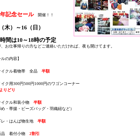
年記念セール
開催！！
13（木）～16（日）
時間は10～18時の予定
が、お仕事帰りの方などご連絡いただければ、夜も開けてます。
ールの内容】
サイクル着物帯 全品
半額
イク用300円500円1000円のワゴンコーナー
点よりどり
サイクル和装小物
半額
締め・帯揚・ビーズバッグ・羽織紐など）
ギレ・はんぱ物生地
半額
新品 着付小物
2割引