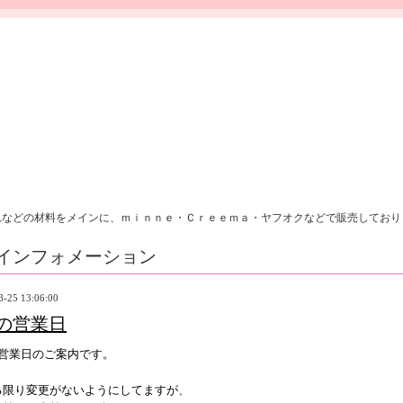
れなどの材料をメインに、ｍｉｎｎｅ・Ｃｒｅｅｍａ・ヤフオクなどで販売しており
インフォメーション
8-25 13:06:00
月の営業日
の営業日のご案内です。
る限り変更がないようにしてますが、