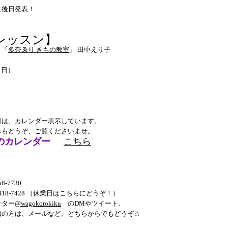
は後日発表！
レッスン】
：「
多奈ゑり きもの教室
」 田中えり子
3（日）
日は、カレンダー表示しています。
らもどうぞ、ご覧くださいませ。
のカレンダー
こちら
58-7730
-3418-7428 （休業日はこちらにどうぞ！）
ッター
@wagokorokiku
のDMやツイート、
知の方は、メールなど、どちらからでもどうぞ☆