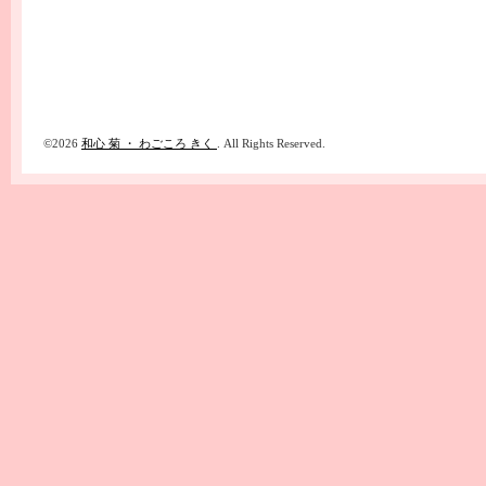
©2026
和心 菊 ・ わごころ きく
. All Rights Reserved.