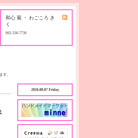
和心 菊 ・ わごころ き
く
092-558-7730
ます。
2026.08.07 Friday
♪