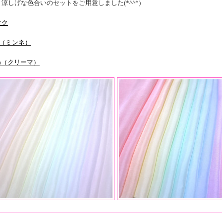
涼しげな色合いのセットをご用意しました(*^^*)
オク
ne（ミンネ）
ema（クリーマ）