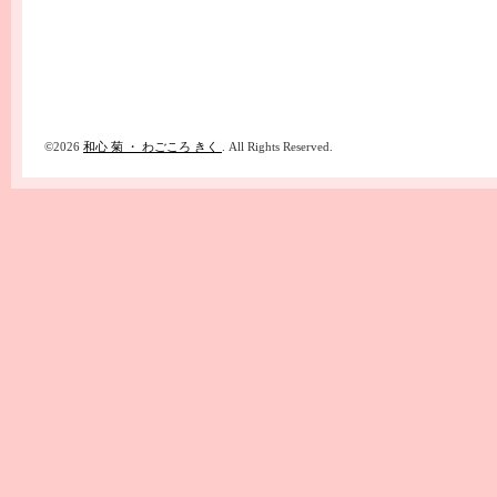
©2026
和心 菊 ・ わごころ きく
. All Rights Reserved.