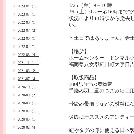
1/25（金）9～16時
2024-04（1）
26（土）9～一応16時まで
2023-07（1）
状況により14時頃から撤去
2022-08（1）
い。
2022-07（2）
＊土日ではありません。金
2022-06（1）
2022-04（1）
【場所】
2022-03（4）
ホームセンター ドンマル
2021-11（1）
福岡県八女郡広川町大字日吉11
2021-08（2）
【取扱商品】
2021-07（4）
500円均一の着物帯
2020-10（1）
手染め羽二重のつまみ細工
2020-09（2）
2020-08（1）
帯締め帯揚げなどの材料に
2020-07（1）
暖簾にオススメのアンティ
2020-03（1）
2020-02（4）
紐やタグの様に使える日本