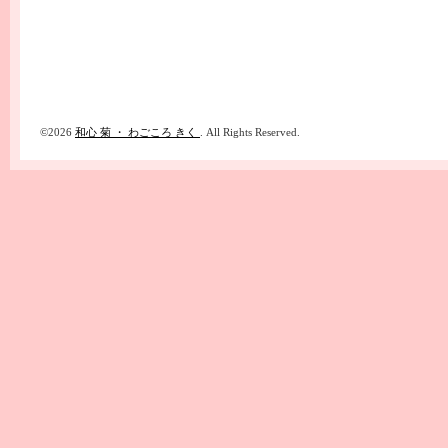
©2026
和心 菊 ・ わごころ きく
. All Rights Reserved.