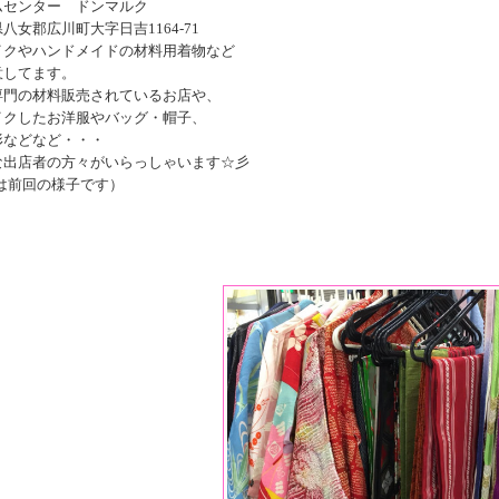
ムセンター ドンマルク
八女郡広川町大字日吉1164-71
イクやハンドメイドの材料用着物など
意してます。
専門の材料販売されているお店や、
イクしたお洋服やバッグ・帽子、
形などなど・・・
な出店者の方々がいらっしゃいます☆彡
真は前回の様子です）