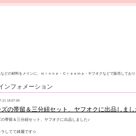
れなどの材料をメインに、ｍｉｎｎｅ・Ｃｒｅｅｍａ・ヤフオクなどで販売しており
インフォメーション
7-21 18:07:00
ーズの帯留＆三分紐セット、ヤフオクに出品しまし
ズの帯留＆三分紐セット、ヤフオクに出品しました♪
キラしてて綺麗です☆