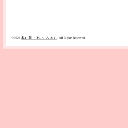
©2026
和心 菊 ・ わごころ きく
. All Rights Reserved.