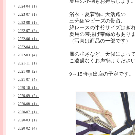
夏用の小物もお持ちします
2024-04（1）
浴衣・夏着物に大活躍の
2023-07（1）
三分紐やビーズの帯留、
2022-08（1）
綿レースの半衿サイズはぎ
2022-07（2）
夏用の帯揚げ帯締めもありま
2022-06（1）
（写真は商品の一部です）
2022-04（1）
風の強さなど、天候によっ
2022-03（4）
ご遠慮なくお声掛けくださ
2021-11（1）
2021-08（2）
9～15時頃出店の予定です。
2021-07（4）
2020-10（1）
2020-09（2）
2020-08（1）
2020-07（1）
2020-03（1）
2020-02（4）