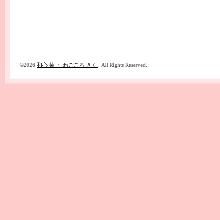
©2026
和心 菊 ・ わごころ きく
. All Rights Reserved.