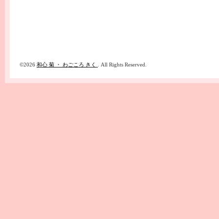
©2026
和心 菊 ・ わごころ きく
. All Rights Reserved.