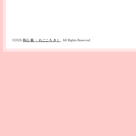
©2026
和心 菊 ・ わごころ きく
. All Rights Reserved.