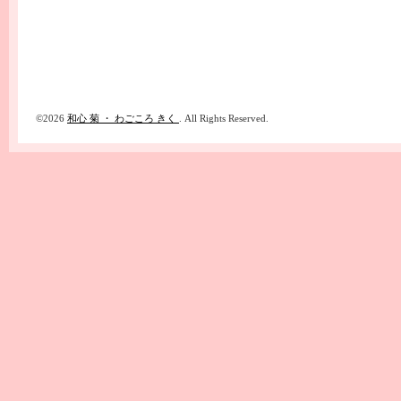
©2026
和心 菊 ・ わごころ きく
. All Rights Reserved.