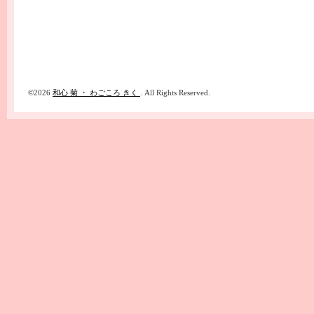
©2026
和心 菊 ・ わごころ きく
. All Rights Reserved.