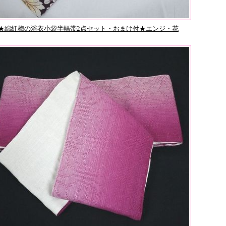
44★綿紅梅の浴衣小袋半幅帯2点セット・おまけ付★エンジ・花