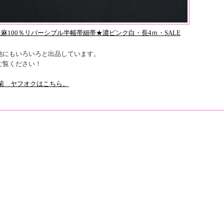
★麻100％リバーシブル半幅帯細帯★濃ピンク白・長4ｍ・SALE
他にもいろいろと出品しています。
ご覧ください！
 菊 ヤフオクはこちら。