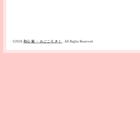
©2026
和心 菊 ・ わごころ きく
. All Rights Reserved.