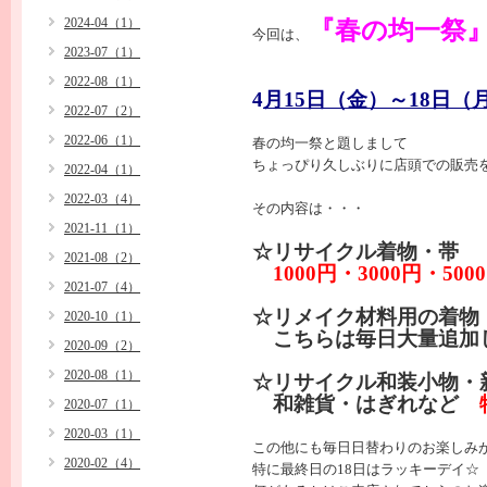
2024-04（1）
『春の均一祭
今回は、
2023-07（1）
2022-08（1）
4
月15日（金）～18日（
2022-07（2）
2022-06（1）
春の均一祭と題しまして
ちょっぴり久しぶりに店頭での販売
2022-04（1）
2022-03（4）
その内容は・・・
2021-11（1）
☆リサイクル着物・帯
2021-08（2）
1000円・3000円・50
2021-07（4）
☆リメイク材料用の着
2020-10（1）
こちらは毎日大量追加
2020-09（2）
2020-08（1）
☆リサイクル和装小物・
和雑貨・はぎれなど
2020-07（1）
2020-03（1）
この他にも毎日日替わりのお楽しみ
2020-02（4）
特に最終日の18日はラッキーデイ☆